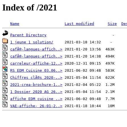
Index of /2021
Name
Last modified
Size
De
Parent Directory
1 jeune 1 solution/
cafÃ©-langues-affich..>
cafÃ©-langues-affich..>
carreleur-affiche-12..>
RS EDM Cuisine 03.06..>
Chiffres clÃ©s 2020-..>
2021-crea-brochure-1..>
1 Dossier 2020 AG 26..>
affiche EDM cuisine ..>
VAE-affiche- 26-01-2..>