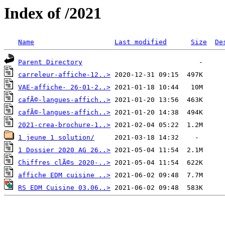
Index of /2021
Name
Last modified
Size
De
Parent Directory
carreleur-affiche-12..>
VAE-affiche- 26-01-2..>
cafÃ©-langues-affich..>
cafÃ©-langues-affich..>
2021-crea-brochure-1..>
1 jeune 1 solution/
1 Dossier 2020 AG 26..>
Chiffres clÃ©s 2020-..>
affiche EDM cuisine ..>
RS EDM Cuisine 03.06..>